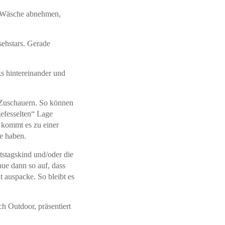
ur Wäsche abnehmen,
sehstars. Gerade
ks hintereinander und
 Zuschauern. So können
efesselten“ Lage
 kommt es zu einer
e haben.
tstagskind und/oder die
ue dann so auf, dass
 auspacke. So bleibt es
 Outdoor, präsentiert