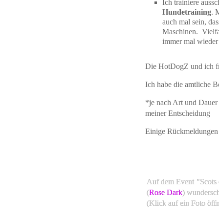
Ich trainiere auss
Hundetraining
. 
auch mal sein, das
Maschinen. Vielfa
immer mal wieder e
Die HotDogZ und ich fr
Ich habe die amtliche B
*je nach Art und Dauer 
meiner Entscheidung
Einige Rückmeldungen 
Auf dem Event "Scots 
(
Rose Dark
) wundersc
(Klick auf ein Foto öf