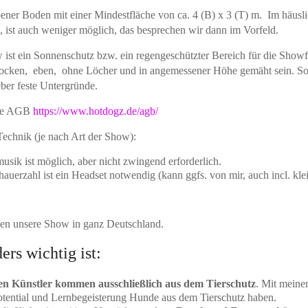
bener Boden mit einer Mindestfläche von ca. 4 (B) x 3 (T) m. Im häusli
, ist auch weniger möglich, das besprechen wir dann im Vorfeld.
 ist ein Sonnenschutz bzw. ein regengeschützter Bereich für die Show
ocken, eben, ohne Löcher und in angemessener Höhe gemäht sein. Sol
ber feste Untergründe.
die AGB
https://www.hotdogz.de/agb/
Technik (je nach Art der Show):
sik ist möglich, aber nicht zwingend erforderlich.
auerzahl ist ein Headset notwendig (kann ggfs. von mir, auch incl. klei
gen unsere Show in ganz Deutschland.
rs wichtig ist:
en Künstler kommen ausschließlich aus dem Tierschutz
. Mit meine
Potential und Lernbegeisterung Hunde aus dem Tierschutz haben.