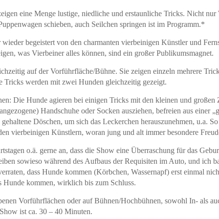
igen eine Menge lustige, niedliche und erstaunliche Tricks. Nicht n
Puppenwagen schieben, auch Seilchen springen ist im Programm.*
 wieder begeistert von den charmanten vierbeinigen Künstler und Fern
eigen, was Vierbeiner alles können, sind ein großer Publikumsmagnet.
ichzeitig auf der Vorführfläche/Bühne. Sie zeigen einzeln mehrere Tric
e Tricks werden mit zwei Hunden gleichzeitig gezeigt.
n: Die Hunde agieren bei einigen Tricks mit den kleinen und großen
 angezogene) Handschuhe oder Socken ausziehen, befreien aus einer „g
n gehaltene Döschen, um sich das Leckerchen herauszunehmen, u.a. So
den vierbeinigen Künstlern, woran jung und alt immer besondere Freud
rtstagen o.ä. gerne an, dass die Show eine Überraschung für das Gebur
leiben sowieso während des Aufbaus der Requisiten im Auto, und ich ba
 verraten, dass Hunde kommen (Körbchen, Wassernapf) erst einmal nicht
s Hunde kommen, wirklich bis zum Schluss.
enen Vorführflächen oder auf Bühnen/Hochbühnen, sowohl In- als auch
Show ist ca. 30 – 40 Minuten.