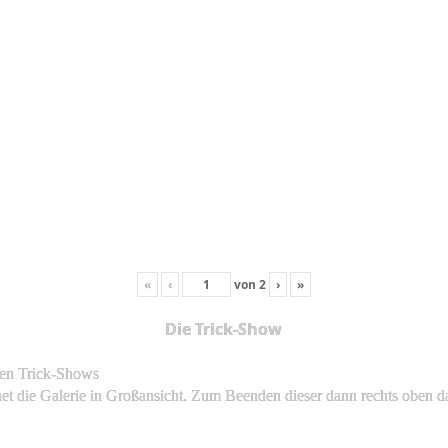
«
‹
von
2
›
»
Die Trick-Show
ren Trick-Shows
fnet die Galerie in Großansicht. Zum Beenden dieser dann rechts oben d