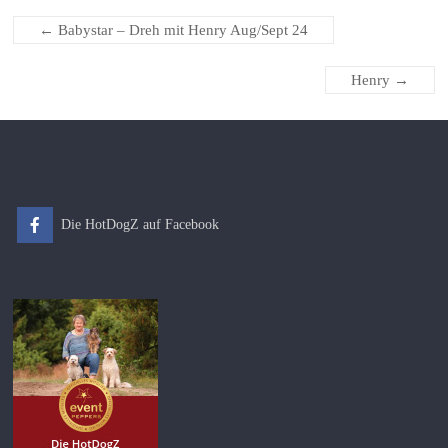
←
Babystar – Dreh mit Henry Aug/Sept 24
Henry
→
Die HotDogZ auf Facebook