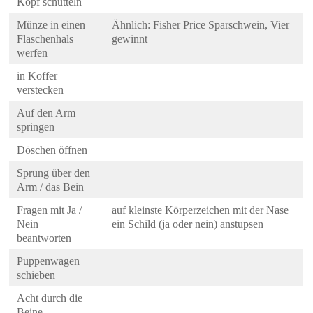
Kopf schütteln
Münze in einen
Ähnlich: Fisher Price Sparschwein, Vier
Flaschenhals
gewinnt
werfen
in Koffer
verstecken
Auf den Arm
springen
Döschen öffnen
Sprung über den
Arm / das Bein
Fragen mit Ja /
auf kleinste Körperzeichen mit der Nase
Nein
ein Schild (ja oder nein) anstupsen
beantworten
Puppenwagen
schieben
Acht durch die
Beine